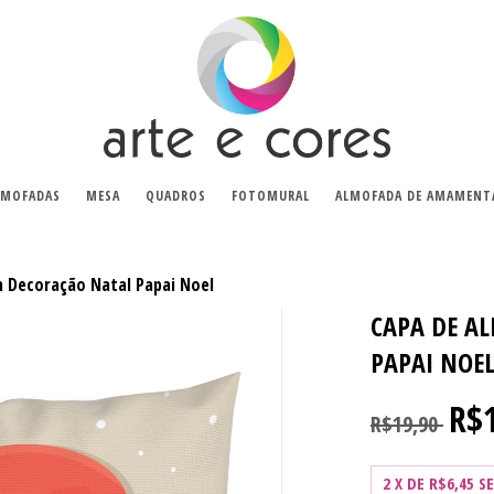
LMOFADAS
MESA
QUADROS
FOTOMURAL
ALMOFADA DE AMAMENT
 Decoração Natal Papai Noel
CAPA DE A
PAPAI NOE
R$
R$19,90
2
X DE
R$6,45
S