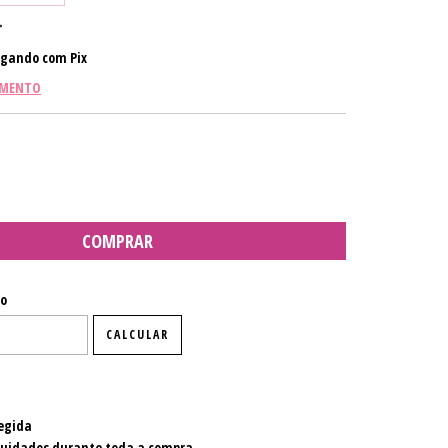
gando com Pix
AMENTO
P:
ALTERAR CEP
io
CALCULAR
egida
cuidados durante toda a compra.