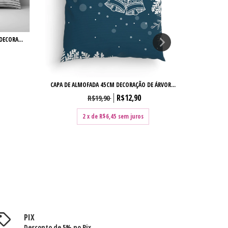
3 CAPAS 
DECORA...
CAPA DE ALMOFADA 45CM DECORAÇÃO DE ÁRVOR...
R$12,90
R$19,90
2
x de
R$6,45
sem juros
PIX
Desconto de 5% no Pix