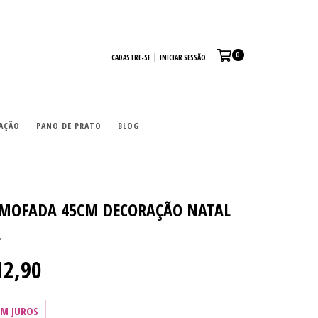
0
CADASTRE-SE
INICIAR SESSÃO
AÇÃO
PANO DE PRATO
BLOG
LMOFADA 45CM DECORAÇÃO NATAL
L
12,90
EM JUROS