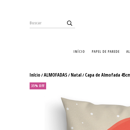
INÍCIO
PAPEL DE PAREDE
A
Início
ALMOFADAS
Natal
Capa de Almofada 45cm
/
/
/
35
%
OFF