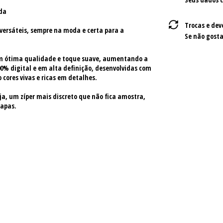
da
Trocas e dev
versáteis, sempre na moda e certa para a
Se não gosta
om ótima qualidade e toque suave, aumentando a
0% digital e em alta definição, desenvolvidas com
 cores vivas e ricas em detalhes.
a, um zíper mais discreto que não fica amostra,
capas.