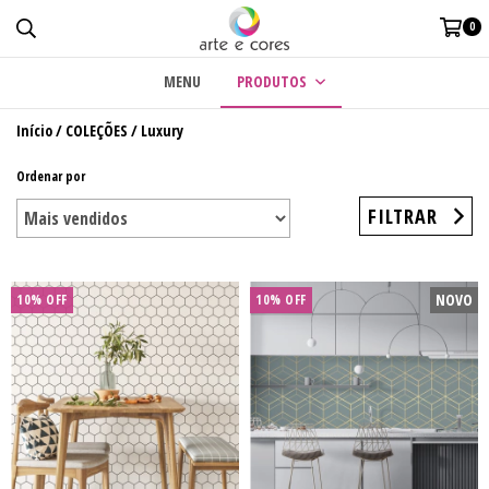
0
MENU
PRODUTOS
Início
/
COLEÇÕES
/
Luxury
Ordenar por
FILTRAR
NOVO
10% OFF
10% OFF