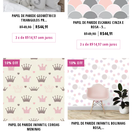
PAPEL DE PAREDE GEOMÉTRICO
TRIANGULOS PR...
PAPEL DE PAREDE ESCAMAS CINZA E
R$44,91
R$49,90
ROSA - 5...
R$44,91
R$49,90
3
x de
R$14,97
sem juros
3
x de
R$14,97
sem juros
10% OFF
10% OFF
PAPEL DE PAREDE INFANTIL BOLINHAS
PAPEL DE PAREDE INFANTIL COROAS
ROSA,...
MENINAS