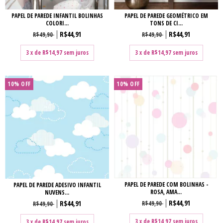
PAPEL DE PAREDE INFANTIL BOLINHAS
PAPEL DE PAREDE GEOMÉTRICO EM
COLORI...
TONS DE CI...
R$44,91
R$44,91
R$49,90
R$49,90
3
x de
R$14,97
sem juros
3
x de
R$14,97
sem juros
10% OFF
10% OFF
PAPEL DE PAREDE COM BOLINHAS -
PAPEL DE PAREDE ADESIVO INFANTIL
ROSA, AMA...
NUVENS...
R$44,91
R$44,91
R$49,90
R$49,90
3
x de
R$14,97
sem juros
3
x de
R$14,97
sem juros