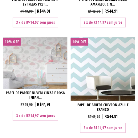
ESTRELAS PRET...
AMARELO, CIN...
R$44,91
R$44,91
R$49,90
R$49,90
3
x de
R$14,97
sem juros
3
x de
R$14,97
sem juros
10% OFF
10% OFF
PAPEL DE PAREDE NUVEM CINZA E ROSA
INFAN...
R$44,91
R$49,90
PAPEL DE PAREDE CHEVRON AZUL E
BRANCO
3
x de
R$14,97
sem juros
R$44,91
R$49,90
3
x de
R$14,97
sem juros