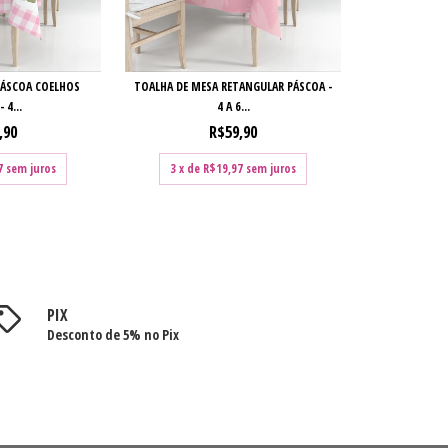
PÁSCOA COELHOS
TOALHA DE MESA RETANGULAR PÁSCOA -
 4...
4 A 6...
,90
R$59,90
7
sem juros
3
x de
R$19,97
sem juros
PIX
Desconto de 5% no Pix