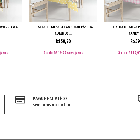
VOS - 4 A 6
TOALHA DE MESA RETANGULAR PÁSCOA
TOALHA DE MESA 
COELHOS...
CANDY -
R$59,90
R$59
juros
3
x de
R$19,97
sem juros
3
x de
R$19,9
PAGUE EM ATÉ 3X
sem juros no cartão