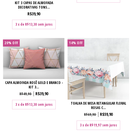
KIT 3 CAPAS DE ALMOFADA
DECORATIVAS TONS...
R$39,90
3
x de
R$13,30
sem juros
20
%
OFF
14
%
OFF
CAPA ALMOFADA ROSÊ GOLD E BRANCO -
KIT 3...
R$39,90
R$49,90
TOALHA DE MESA RETANGULAR FLORAL
3
x de
R$13,30
sem juros
ROSAS C...
R$59,90
R$69,90
3
x de
R$19,97
sem juros