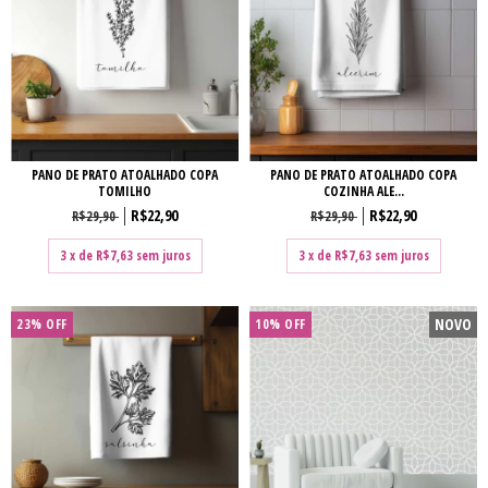
PANO DE PRATO ATOALHADO COPA
PANO DE PRATO ATOALHADO COPA
TOMILHO
COZINHA ALE...
R$22,90
R$22,90
R$29,90
R$29,90
3
x de
R$7,63
sem juros
3
x de
R$7,63
sem juros
NOVO
23
%
OFF
10% OFF