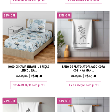
28
%
OFF
23
%
OFF
JOGO DE CAMA INFANTIL 2 PEÇAS
PANO DE PRATO ATOALHADO COPA
LENÇOL ELÁ...
COZINHA MAN...
R$78,90
R$22,90
R$109,90
R$29,90
3
x de
R$26,30
sem juros
3
x de
R$7,63
sem juros
23
%
OFF
23
%
OFF