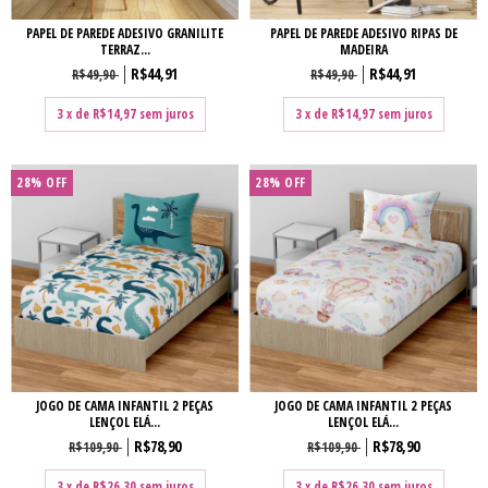
PAPEL DE PAREDE ADESIVO GRANILITE
PAPEL DE PAREDE ADESIVO RIPAS DE
TERRAZ...
MADEIRA
R$44,91
R$44,91
R$49,90
R$49,90
3
x de
R$14,97
sem juros
3
x de
R$14,97
sem juros
28
%
OFF
28
%
OFF
JOGO DE CAMA INFANTIL 2 PEÇAS
JOGO DE CAMA INFANTIL 2 PEÇAS
LENÇOL ELÁ...
LENÇOL ELÁ...
R$78,90
R$78,90
R$109,90
R$109,90
3
x de
R$26,30
sem juros
3
x de
R$26,30
sem juros