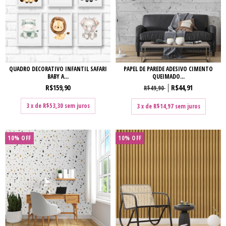
QUADRO DECORATIVO INFANTIL SAFARI
PAPEL DE PAREDE ADESIVO CIMENTO
BABY A...
QUEIMADO...
R$159,90
R$44,91
R$49,90
3
x de
R$53,30
sem juros
3
x de
R$14,97
sem juros
10% OFF
10% OFF