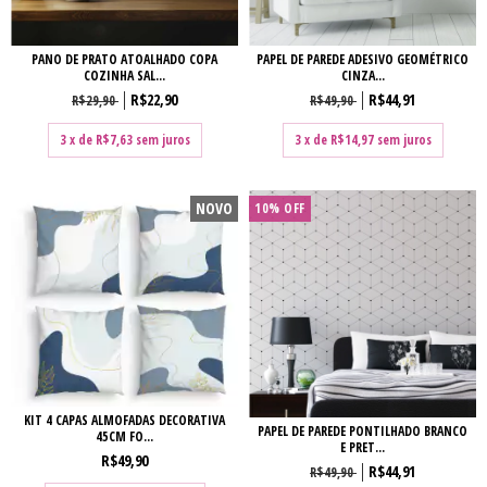
PANO DE PRATO ATOALHADO COPA
PAPEL DE PAREDE ADESIVO GEOMÉTRICO
COZINHA SAL...
CINZA...
R$22,90
R$44,91
R$29,90
R$49,90
3
x de
R$7,63
sem juros
3
x de
R$14,97
sem juros
NOVO
10% OFF
KIT 4 CAPAS ALMOFADAS DECORATIVA
PAPEL DE PAREDE PONTILHADO BRANCO
45CM FO...
E PRET...
R$49,90
R$44,91
R$49,90