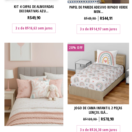
KIT 4 CAPAS DE ALMOFADAS
PAPEL DE PAREDE ADESIVO RIPADO VERDE
DECORATIVAS AZU...
MEN...
R$49,90
R$44,91
R$49,90
3
x de
R$16,63
sem juros
3
x de
R$14,97
sem juros
28
%
OFF
JOGO DE CAMA INFANTIL 2 PEÇAS
LENÇOL ELÁ...
R$78,90
R$109,90
3
x de
R$26,30
sem juros