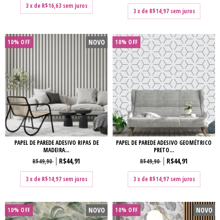
3
x de
R$16,63
sem juros
3
x de
R$14,97
sem juros
NOVO
10% OFF
10% OFF
PAPEL DE PAREDE ADESIVO RIPAS DE
PAPEL DE PAREDE ADESIVO GEOMÉTRICO
MADEIRA...
PRETO...
R$44,91
R$44,91
R$49,90
R$49,90
3
x de
R$14,97
sem juros
3
x de
R$14,97
sem juros
NOVO
NOVO
10% OFF
10% OFF