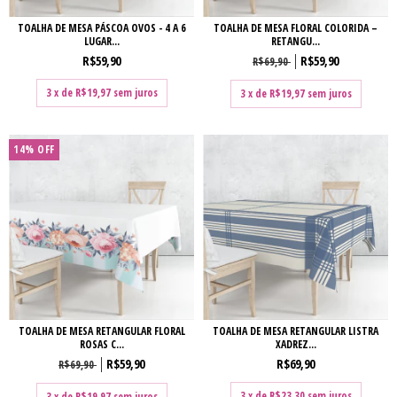
TOALHA DE MESA PÁSCOA OVOS - 4 A 6
TOALHA DE MESA FLORAL COLORIDA –
LUGAR...
RETANGU...
R$59,90
R$59,90
R$69,90
3
x de
R$19,97
sem juros
3
x de
R$19,97
sem juros
14
%
OFF
TOALHA DE MESA RETANGULAR FLORAL
TOALHA DE MESA RETANGULAR LISTRA
ROSAS C...
XADREZ...
R$59,90
R$69,90
R$69,90
3
x de
R$23,30
sem juros
3
x de
R$19,97
sem juros