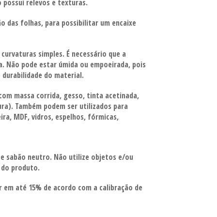
o possui relevos e texturas.
o das folhas, para possibilitar um encaixe
 curvaturas simples.
É necessário que a
ra.
Não pode estar úmida ou empoeirada, pois
 durabilidade do material.
com massa corrida, gesso,
tinta acetinada,
tura). Também podem ser utilizados para
ra, MDF, vidros, espelhos, fórmicas,
 e sabão
neutro. Não utilize objetos e/ou
l do produto.
ar em até 15% de acordo com a calibração de