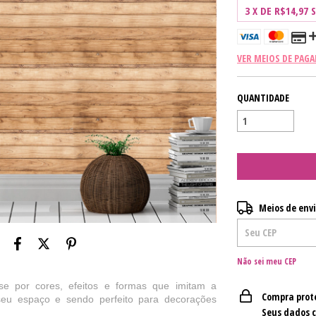
3
X DE
R$14,97
VER MEIOS DE PAG
QUANTIDADE
Entregas para o CE
Meios de env
Não sei meu CEP
se por cores, efeitos e formas que imitam a
Compra prot
 seu espaço e
sendo
perfeito para decorações
Seus dados 