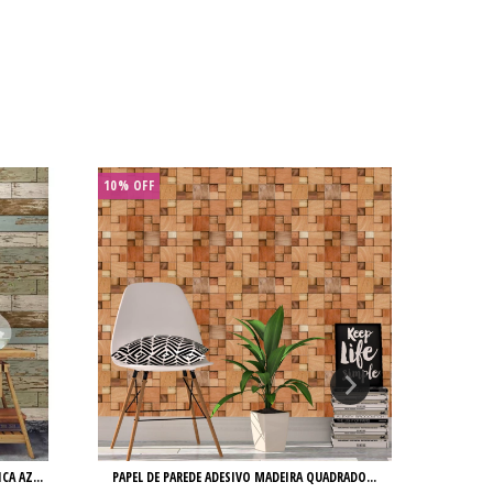
10% OFF
10% OFF
CA AZ...
PAPEL DE PAREDE ADESIVO MADEIRA QUADRADO...
PAPEL DE