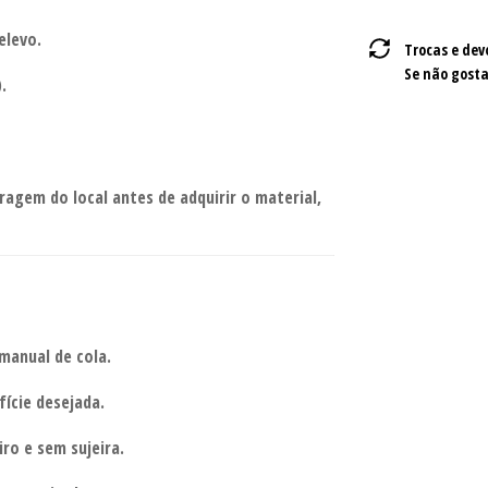
elevo.
Trocas e dev
Se não gosta
.
ragem do local antes de adquirir o material,
 manual de cola.
fície desejada.
iro e sem sujeira.