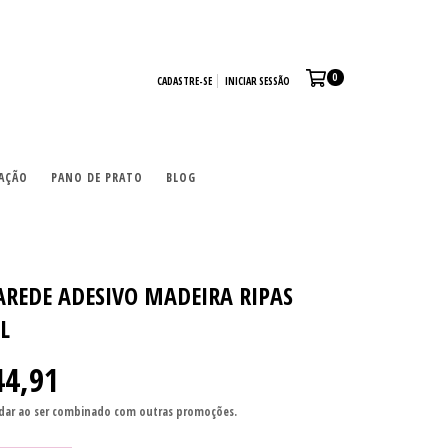
0
CADASTRE-SE
INICIAR SESSÃO
AÇÃO
PANO DE PRATO
BLOG
AREDE ADESIVO MADEIRA RIPAS
L
44,91
ar ao ser combinado com outras promoções.