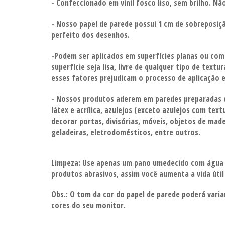
- Confeccionado em vinil fosco liso, sem brilho. Nã
- Nosso papel de parede possui 1 cm de sobreposiçã
perfeito dos desenhos.
-Podem ser aplicados em superfícies planas ou com
superfície seja lisa, livre de qualquer tipo de textu
esses fatores prejudicam o processo de aplicação
e
- Nossos produtos aderem em paredes preparadas 
látex e acrílica, azulejos (exceto azulejos com tex
decorar portas, divisórias,
móveis, objetos de madei
geladeiras, eletrodomésticos, entre outros.
Limpeza:
Use apenas um pano umedecido com água
produtos abrasivos, assim você aumenta a vida úti
Obs.: O tom da cor do papel de parede poderá vari
cores do seu monitor.