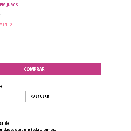
SEM JUROS
AMENTO
P:
ALTERAR CEP
io
CALCULAR
egida
cuidados durante toda a compra.