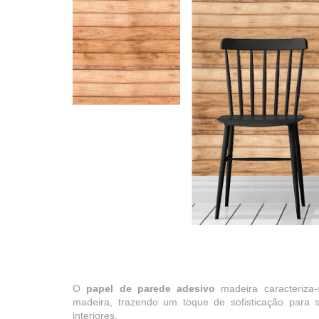
O
papel de parede adesivo
madeira caracteriza-
madeira, trazendo um toque de sofisticação para
interiores.