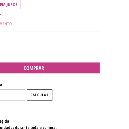
SEM JUROS
AMENTO
P:
ALTERAR CEP
io
CALCULAR
egida
cuidados durante toda a compra.