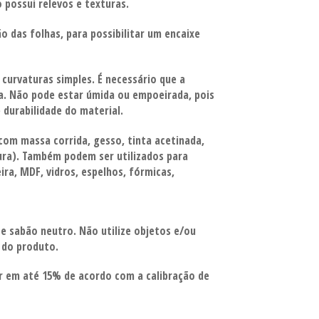
o possui relevos e texturas.
o das folhas, para possibilitar um encaixe
 curvaturas simples.
É necessário que a
ra.
Não pode estar úmida ou empoeirada, pois
 durabilidade do material.
com massa corrida, gesso,
tinta acetinada,
tura). Também podem ser utilizados para
ra, MDF, vidros, espelhos, fórmicas,
 e sabão
neutro. Não utilize objetos e/ou
l do produto.
ar em até 15% de acordo com a calibração de