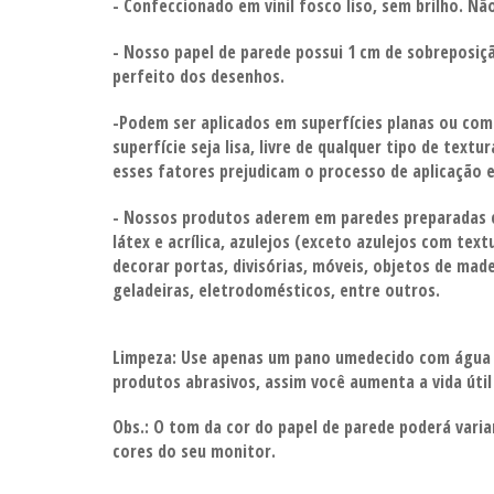
- Confeccionado em vinil fosco liso, sem brilho. Nã
- Nosso papel de parede possui 1 cm de sobreposiçã
perfeito dos desenhos.
-Podem ser aplicados em superfícies planas ou com
superfície seja lisa, livre de qualquer tipo de textu
esses fatores prejudicam o processo de aplicação
e
- Nossos produtos aderem em paredes preparadas 
látex e acrílica, azulejos (exceto azulejos com tex
decorar portas, divisórias,
móveis, objetos de madei
geladeiras, eletrodomésticos, entre outros.
Limpeza:
Use apenas um pano umedecido com água
produtos abrasivos, assim você aumenta a vida úti
Obs.: O tom da cor do papel de parede poderá vari
cores do seu monitor.