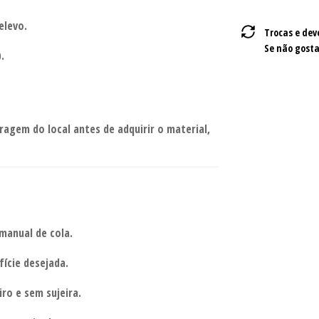
elevo.
Trocas e dev
Se não gosta
.
ragem do local antes de adquirir o material,
 manual de cola.
fície desejada.
iro e sem sujeira.