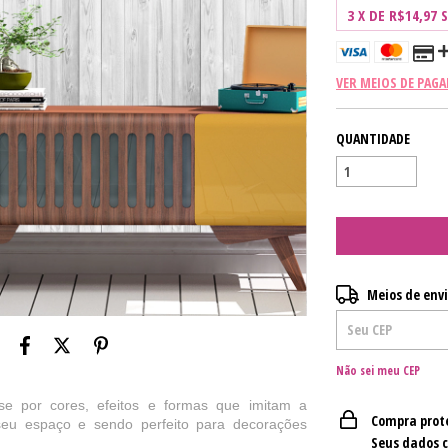
3
X DE
R$14,97
VER MEIOS DE PAG
QUANTIDADE
Entregas para o CE
Meios de env
Não sei meu CEP
se por cores, efeitos e formas que imitam a
Compra prot
 seu espaço e
sendo
perfeito para decorações
Seus dados 