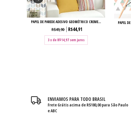
PAPEL DE PAREDE ADESIVO GEOMÉTRICO CREME...
 13
PAPEL DE
R$44,91
R$49,90
3
x de
R$14,97
sem juros
ENVIAMOS PARA TODO BRASIL
Frete Grátis acima de R$180,00 para São Paulo
e ABC