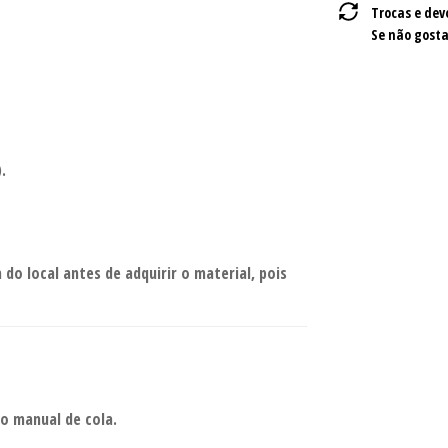
Trocas e dev
Se não gosta
.
do local antes de adquirir o material, pois
ão manual de cola.