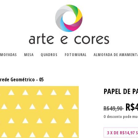
LMOFADAS
MESA
QUADROS
FOTOMURAL
ALMOFADA DE AMAMENT
arede Geométrico - 05
PAPEL DE P
R$
R$49,90
O desconto pode mud
3
X DE
R$14,97