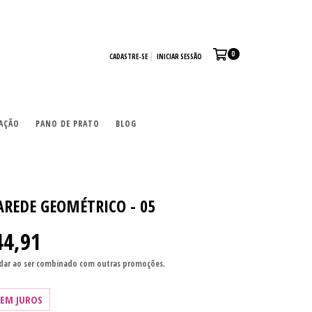
0
CADASTRE-SE
INICIAR SESSÃO
AÇÃO
PANO DE PRATO
BLOG
AREDE GEOMÉTRICO - 05
44,91
ar ao ser combinado com outras promoções.
SEM JUROS