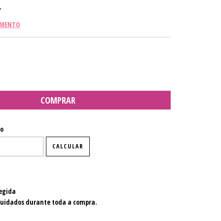
AMENTO
P:
ALTERAR CEP
io
CALCULAR
egida
cuidados durante toda a compra.