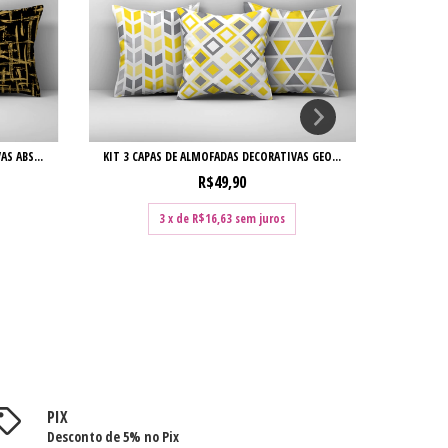
S ABS...
KIT 3 CAPAS DE ALMOFADAS DECORATIVAS GEO...
KIT 3 CA
R$49,90
3
x de
R$16,63
sem juros
PIX
Desconto de 5% no Pix