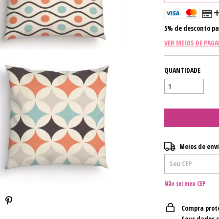
5% de desconto
pa
VER MEIOS DE PAG
QUANTIDADE
Entregas para o CE
Meios de env
Não sei meu CEP
Compra prot
Seus dados 