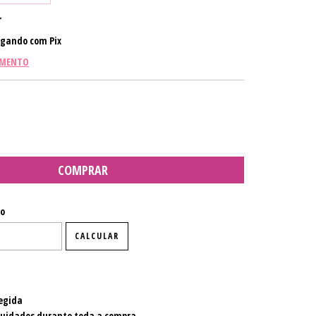
gando com Pix
AMENTO
P:
ALTERAR CEP
io
CALCULAR
egida
cuidados durante toda a compra.