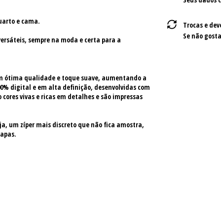
uarto e cama.
Trocas e dev
Se não gosta
versáteis, sempre na moda e certa para a
om ótima qualidade e toque suave, aumentando a
0% digital e em alta definição, desenvolvidas com
 cores vivas e ricas em detalhes e são impressas
a, um zíper mais discreto que não fica amostra,
capas.