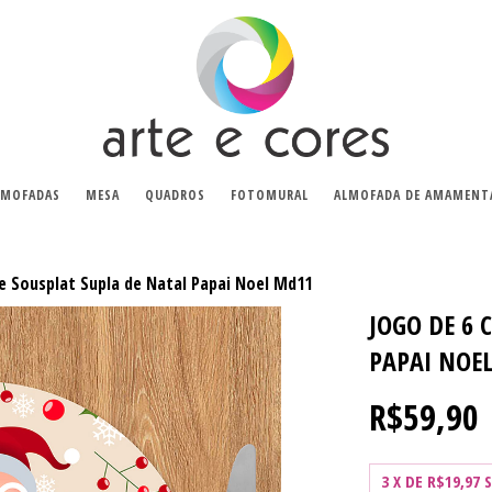
LMOFADAS
MESA
QUADROS
FOTOMURAL
ALMOFADA DE AMAMENT
e Sousplat Supla de Natal Papai Noel Md11
JOGO DE 6 
PAPAI NOE
R$59,90
3
X DE
R$19,97