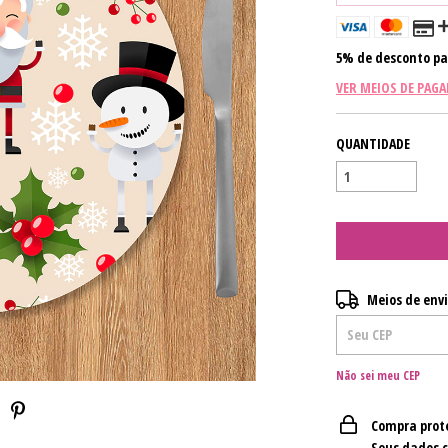
5% de desconto
pa
VER MEIOS DE PAG
QUANTIDADE
Entregas para o CE
Meios de env
Não sei meu CEP
Compra prot
Seus dados 