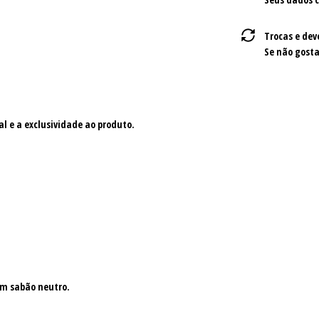
Trocas e dev
Se não gosta
al e a exclusividade ao produto.
om sabão neutro.