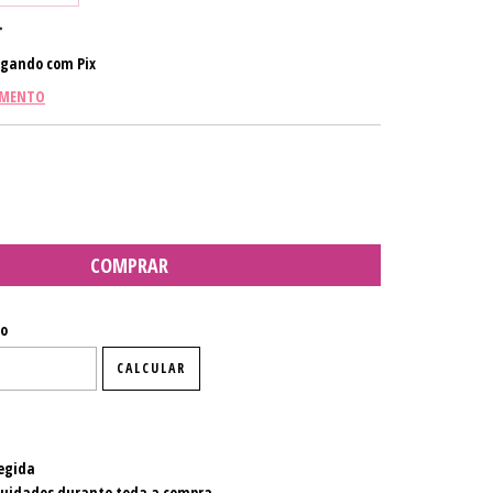
gando com Pix
AMENTO
P:
ALTERAR CEP
io
CALCULAR
egida
cuidados durante toda a compra.