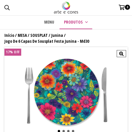
0
MENU
PRODUTOS
Início
/
MESA
/
SOUSPLAT
/
Junina
/
Jogo De 6 Capas De Sousplat Festa Junina - Md30
17
%
OFF